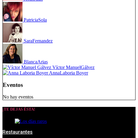
Patricia
Sola
Sara
Fernandez
Blanca
Arias
Víctor Manuel
Gálvez
Anna
Laboria Boyer
Eventos
No hay eventos
¡TE DEJAS ÉSTA!
Restaurantes