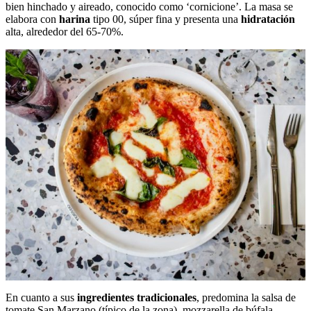
bien hinchado y aireado, conocido como ‘cornicione’. La masa se
elabora con
harina
tipo 00, súper fina y presenta una
hidratación
alta, alrededor del 65-70%.
En cuanto a sus
ingredientes tradicionales
, predomina la salsa de
tomate San Marzano (típico de la zona), mozzarella de búfala,