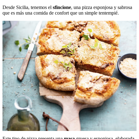
Desde Sicilia, tenemos el
sfincione
, una pizza esponjosa y sabrosa
que es más una comida de confort que un simple tentempié.
Este tipo de pizza presenta una
masa
gruesa y esponjosa, elaborada