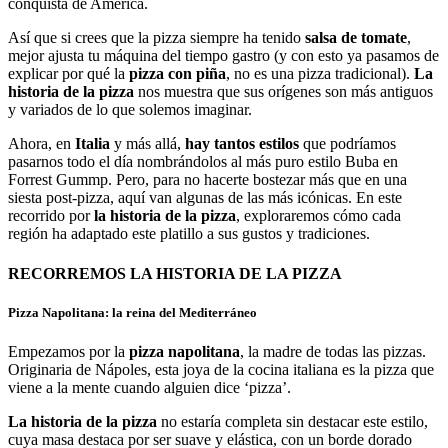
conquista de América.
Así que si crees que la pizza siempre ha tenido
salsa de tomate
,
mejor ajusta tu máquina del tiempo gastro (y con esto ya pasamos de
explicar por qué la
pizza con piña
, no es una pizza tradicional).
La
historia de la pizza
nos muestra que sus orígenes son más antiguos
y variados de lo que solemos imaginar.
Ahora, en
Italia
y más allá,
hay tantos estilos
que podríamos
pasarnos todo el día nombrándolos al más puro estilo Buba en
Forrest Gummp. Pero, para no hacerte bostezar más que en una
siesta post-pizza, aquí van algunas de las más icónicas. En este
recorrido por
la historia de la pizza
, exploraremos cómo cada
región ha adaptado este platillo a sus gustos y tradiciones.
RECORREMOS LA HISTORIA DE LA PIZZA
Pizza Napolitana: la reina del Mediterráneo
Empezamos por la
pizza napolitana
, la madre de todas las pizzas.
Originaria de Nápoles, esta joya de la cocina italiana es la pizza que
viene a la mente cuando alguien dice ‘pizza’.
La historia de la pizza
no estaría completa sin destacar este estilo,
cuya masa destaca por ser suave y elástica, con un borde dorado