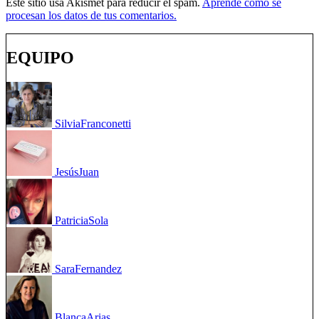
Este sitio usa Akismet para reducir el spam.
Aprende cómo se
procesan los datos de tus comentarios.
EQUIPO
Silvia
Franconetti
Jesús
Juan
Patricia
Sola
Sara
Fernandez
Blanca
Arias