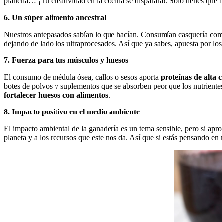
plancha… ¡Tu creatividad en la cocina se disparará!. Sólo tienes que
6. Un súper alimento ancestral
Nuestros antepasados sabían lo que hacían. Consumían casquería como u
dejando de lado los ultraprocesados. Así que ya sabes, apuesta por lo
7. Fuerza para tus músculos y huesos
El consumo de médula ósea, callos o sesos aporta
proteínas de alta 
botes de polvos y suplementos que se absorben peor que los nutrientes
fortalecer huesos con alimentos
.
8. Impacto positivo en el medio ambiente
El impacto ambiental de la ganadería es un tema sensible, pero si apro
planeta y a los recursos que este nos da. Así que si estás pensando en