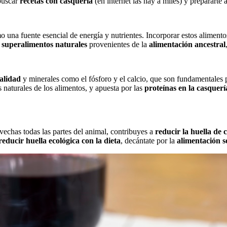
 buscar
recetas con casquería
(en internet las hay a miles) y prepararte 
na fuente esencial de energía y nutrientes. Incorporar estos alimentos 
s
superalimentos naturales
provenientes de la
alimentación ancestral
calidad
y minerales como el fósforo y el calcio, que son fundamentales 
 naturales de los alimentos, y apuesta por las
proteínas en la casquerí
vechas todas las partes del animal, contribuyes a
reducir la huella de
reducir huella ecológica con la dieta
, decántate por la
alimentación s