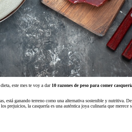
 dieta, este mes te voy a dar
10 razones de peso para comer casquerí
s, está ganando terreno como una alternativa sostenible y nutritiva. D
os prejuicios, la casquería es una auténtica joya culinaria que merece s