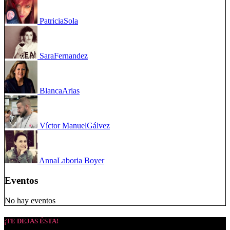
Patricia
Sola
Sara
Fernandez
Blanca
Arias
Víctor Manuel
Gálvez
Anna
Laboria Boyer
Eventos
No hay eventos
¡TE DEJAS ÉSTA!