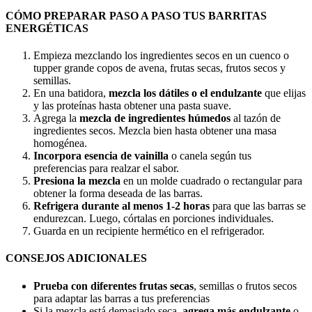
CÓMO PREPARAR PASO A PASO TUS BARRITAS
ENERGÉTICAS
Empieza mezclando los ingredientes secos en un cuenco o
tupper grande copos de avena, frutas secas, frutos secos y
semillas.
En una batidora,
mezcla los dátiles o el endulzante
que elijas
y las proteínas hasta obtener una pasta suave.
Agrega la
mezcla de ingredientes húmedos
al tazón de
ingredientes secos. Mezcla bien hasta obtener una masa
homogénea.
Incorpora esencia de vainilla
o canela según tus
preferencias para realzar el sabor.
Presiona la mezcla
en un molde cuadrado o rectangular para
obtener la forma deseada de las barras.
Refrigera durante al menos 1-2 horas
para que las barras se
endurezcan. Luego, córtalas en porciones individuales.
Guarda en un recipiente hermético en el refrigerador.
CONSEJOS ADICIONALES
Prueba con diferentes frutas secas
, semillas o frutos secos
para adaptar las barras a tus preferencias
Si la mezcla está demasiado seca,
agrega más endulzante
o