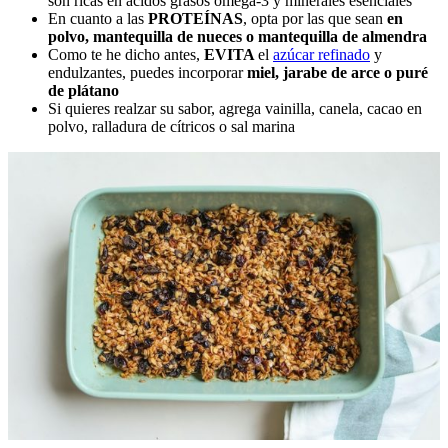
son ricas en ácidos grasos omega-3 y minerales esenciales
En cuanto a las
PROTEÍNAS
, opta por las que sean
en
polvo, mantequilla de nueces o mantequilla de almendra
Como te he dicho antes,
EVITA
el
azúcar refinado
y
endulzantes, puedes incorporar
miel, jarabe de arce o puré
de plátano
Si quieres realzar su sabor, agrega vainilla, canela, cacao en
polvo, ralladura de cítricos o sal marina