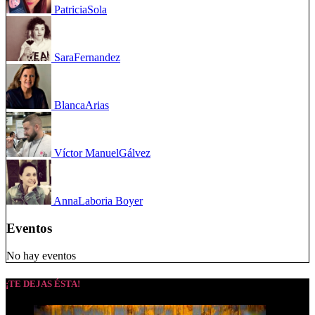
Patricia
Sola
Sara
Fernandez
Blanca
Arias
Víctor Manuel
Gálvez
Anna
Laboria Boyer
Eventos
No hay eventos
¡TE DEJAS ÉSTA!