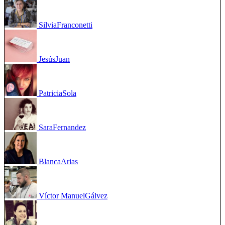
Silvia
Franconetti
Jesús
Juan
Patricia
Sola
Sara
Fernandez
Blanca
Arias
Víctor Manuel
Gálvez