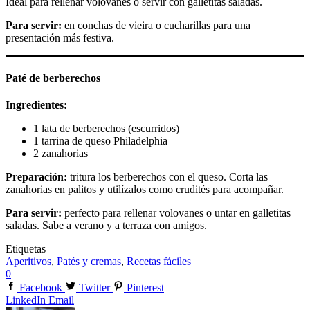
Ideal para rellenar volovanes o servir con galletitas saladas.
Para servir:
en conchas de vieira o cucharillas para una
presentación más festiva.
Paté de berberechos
Ingredientes:
1 lata de berberechos (escurridos)
1 tarrina de queso Philadelphia
2 zanahorias
Preparación:
tritura los berberechos con el queso. Corta las
zanahorias en palitos y utilízalos como crudités para acompañar.
Para servir:
perfecto para rellenar volovanes o untar en galletitas
saladas. Sabe a verano y a terraza con amigos.
Etiquetas
Aperitivos
,
Patés y cremas
,
Recetas fáciles
0
Facebook
Twitter
Pinterest
LinkedIn
Email