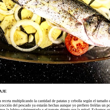
AJE
 receta multiplicando la cantidad de patatas y cebolla según el tamaño 
e cocción del pescado ya estarán hechas aunque yo prefiero freírlas un p
mos la lubina salpimentada y el tomate abierto por la mitad. Echamos