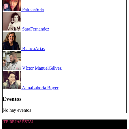
Patricia
Sola
Sara
Fernandez
Blanca
Arias
Víctor Manuel
Gálvez
Anna
Laboria Boyer
Eventos
No hay eventos
¡TE DEJAS ÉSTA!