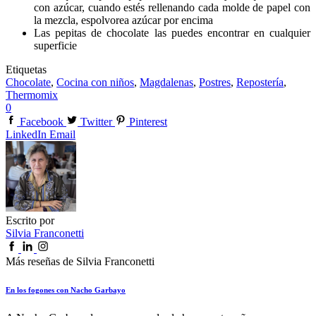
con azúcar, cuando estés rellenando cada molde de papel con
la mezcla, espolvorea azúcar por encima
Las pepitas de chocolate las puedes encontrar en cualquier
superficie
Etiquetas
Chocolate
,
Cocina con niños
,
Magdalenas
,
Postres
,
Repostería
,
Thermomix
0
Facebook
Twitter
Pinterest
LinkedIn
Email
Escrito por
Silvia Franconetti
Más reseñas de Silvia Franconetti
En los fogones con Nacho Garbayo