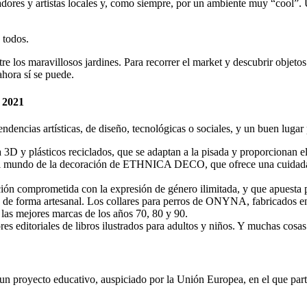
readores y artistas locales y, como siempre, por un ambiente muy “cool
 todos.
ntre los maravillosos jardines. Para recorrer el market y descubrir objet
hora sí se puede.
2021
ndencias artísticas, de diseño, tecnológicas o sociales, y un buen lugar
 y plásticos reciclados, que se adaptan a la pisada y proporcionan e
 del mundo de la decoración de ETHNICA DECO, que ofrece una cuidada s
comprometida con la expresión de género ilimitada, y que apuesta por
 forma artesanal. Los collares para perros de ONYNA, fabricados en 
as mejores marcas de los años 70, 80 y 90.
editoriales de libros ilustrados para adultos y niños. Y muchas cosas
yecto educativo, auspiciado por la Unión Europea, en el que particip