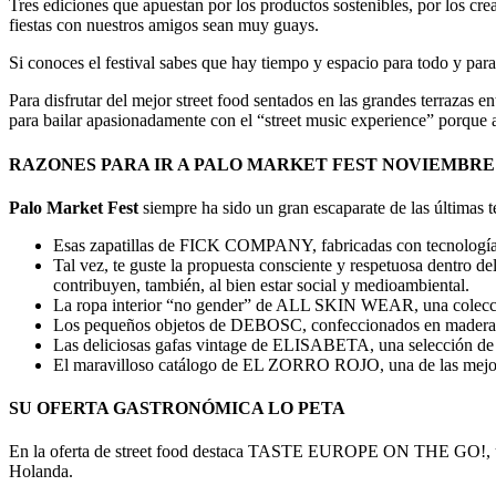
Tres ediciones que apuestan por los productos sostenibles, por los c
fiestas con nuestros amigos sean muy guays.
Si conoces el festival sabes que hay tiempo y espacio para todo y para
Para disfrutar del mejor street food sentados en las grandes terrazas e
para bailar apasionadamente con el “street music experience” porque a
RAZONES PARA IR A PALO MARKET FEST NOVIEMBRE 
Palo Market Fest
siempre ha sido un gran escaparate de las últimas te
Esas zapatillas de FICK COMPANY, fabricadas con tecnología 3D
Tal vez, te guste la propuesta consciente y respetuosa dentro
contribuyen, también, al bien estar social y medioambiental.
La ropa interior “no gender” de ALL SKIN WEAR, una colección 
Los pequeños objetos de DEBOSC, confeccionados en madera de
Las deliciosas gafas vintage de ELISABETA, una selección de l
El maravilloso catálogo de EL ZORRO ROJO, una de las mejores 
SU OFERTA GASTRONÓMICA LO PETA
En la oferta de street food destaca TASTE EUROPE ON THE GO!, un pro
Holanda.