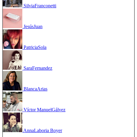
Silvia
Franconetti
Jesús
Juan
Patricia
Sola
Sara
Fernandez
Blanca
Arias
Víctor Manuel
Gálvez
Anna
Laboria Boyer