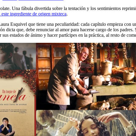
late. Una fábula divertida sobre la tentación y los sentimientos reprimid
 este ingrediente de origen mixteca
.
Laura Esquivel que tiene una peculiaridad: cada capítulo empieza con un
ión dicta que, debe renunciar al amor para hacerse cargo de los padres.
r sus estados de ánimo y hacer partícipes en la práctica, al resto de com