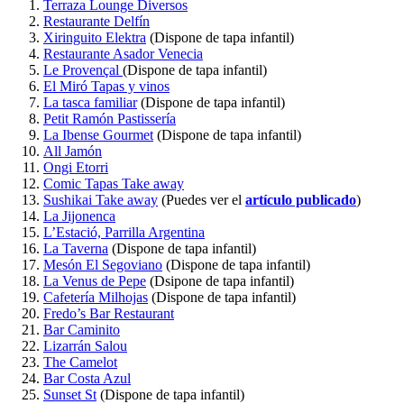
Terraza Lounge Diversos
Restaurante Delfín
Xiringuito Elektra
(Dispone de tapa infantil)
Restaurante Asador Venecia
Le Provençal
(Dispone de tapa infantil)
El Miró Tapas y vinos
La tasca familiar
(Dispone de tapa infantil)
Petit Ramón Pastissería
La Ibense Gourmet
(Dispone de tapa infantil)
All Jamón
Ongi Etorri
Comic Tapas Take away
Sushikai Take away
(Puedes ver el
artículo publicado
)
La Jijonenca
L’Estació, Parrilla Argentina
La Taverna
(Dispone de tapa infantil)
Mesón El Segoviano
(Dispone de tapa infantil)
La Venus de Pepe
(Dsipone de tapa infantil)
Cafetería Milhojas
(Dispone de tapa infantil)
Fredo’s Bar Restaurant
Bar Caminito
Lizarrán Salou
The Camelot
Bar Costa Azul
Sunset St
(Dispone de tapa infantil)