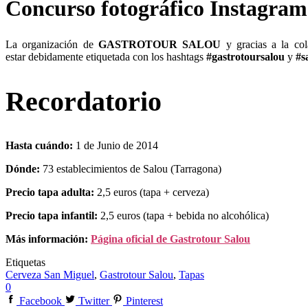
Concurso fotográfico Instagram
La organización de
GASTROTOUR SALOU
y gracias a la co
estar debidamente etiquetada con los hashtags
#gastrotoursalou
y
#s
Recordatorio
Hasta cuándo:
1 de Junio de 2014
Dónde:
73 establecimientos de Salou (Tarragona)
Precio tapa adulta:
2,5 euros (tapa + cerveza)
Precio tapa infantil:
2,5 euros (tapa + bebida no alcohólica)
Más información:
Página oficial de Gastrotour Salou
Etiquetas
Cerveza San Miguel
,
Gastrotour Salou
,
Tapas
0
Facebook
Twitter
Pinterest