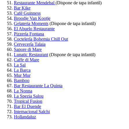
Restaurante Mendebal
(Dispone de tapa infantil)
Bar Kike
Café Guinness
Broodje Van Kootje
Gelateria Moments
(Dispone de tapa infantil)
El Abuelo Restaurante
Pizzería Fontana
Coctelería Bohemia Chill Out
Cervecería Talaia
Sapore di Mare
Lunatic Restaurant
(Dispone de tapa infantil)
Caffe di Mare
La Sal
La Barca
Mur Mur
Bamboo
Bar Restaurante La Quinta
La Nonna
La Spezia Salou
Tropical Fusion
Bar El Duende
Internacional Salchi
Hollandaluz