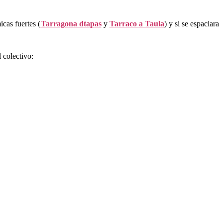
cas fuertes (
Tarragona dtapas
y
Tarraco a Taula
) y si se espaciara
 colectivo: