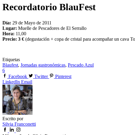
Recordatorio BlauFest
Día:
29 de Mayo de 2011
Lugar:
Muelle de Pescadores de El Serrallo
Hora:
11,00
Precio: 3 €
(degustación + copa de cristal para acompañar un cava To
Etiquetas
Blaufest
,
Jornadas gastronómicas
,
Pescado Azul
6
Facebook
Twitter
Pinterest
LinkedIn
Email
Escrito por
Silvia Franconetti