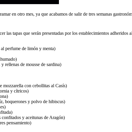
ramar en otro mes, ya que acabamos de salir de tres semanas gastronómi
r las tapas que serán presentadas por los establecimientos adheridos al
al perfume de limón y menta)
 ahumado)
y rellenas de mousse de sardina)
mozzarella con cebollitas al Casís)
rnia y cítricos)
gona)
z, boquerones y polvo de hibiscus)
es)
fitada)
 confitados y aceitunas de Aragón)
ores pensamiento)