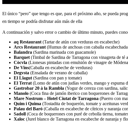
El único “pero” que tengo es que, para el próximo año, se pueda prog
en tiempo se podría disfrutar aún más de ella
A continuación y salvo error o cambio de último minuto, puedes conoce
aq Restaurant
(Tartar de atún con verduras en escabeche)
Arcs Restaurant
(Humus de anchoas con caballa escabechada 
Balandra
(Sardina marinada con guacamole)
Barquet
(Timbal de Sardina de Tarragona con vinagreta de té
Còcvla
(Lionesas pintadas con emulsión de vinagre de Módena 
De Vins
(Caballa en escabeche de verduras)
Degvsta
(Ensalada de verano de caballa)
El Llagut
(Sardina con pan y tomate)
El Terrat
(Lomo de atún con judías verdes, mango y espuma de 
Gastrobar 20 à la Rambla
(Yogur de cereza con sardina, salico
Manolo
(Coca fina de jamón iberico con boquerones de Tarra
Mare Nostrum – Hotel Ciutat de Tarragona
(Puerro con maí
Quim i Quima
(Tostadita de boquerón, tomate y aceitunas verd
Palau del Baró
(Caballa en escabeche de cítricos y naranja con
Sadoll
(Coca de boquerones con puré de cebolla tierna, tomates
Xaloc
(Jurel blanco de Tarragona en escabeche de naranja y fl