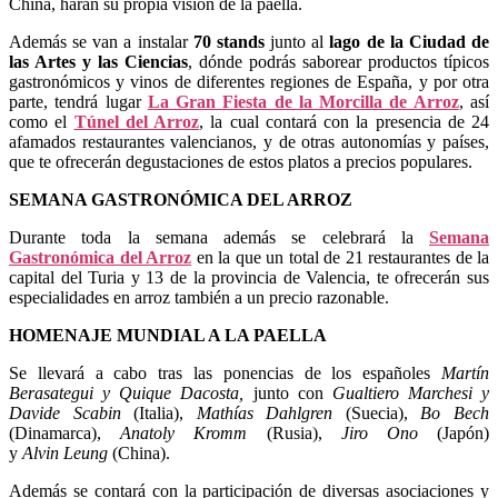
China, harán su propia visión de la paella.
Además se van a instalar
70 stands
junto al
lago de la Ciudad de
las Artes y las Ciencias
, dónde podrás saborear productos típicos
gastronómicos y vinos de diferentes regiones de España, y por otra
parte, tendrá lugar
La Gran Fiesta de la Morcilla de Arroz
, así
como el
Túnel del Arroz
, la cual contará con la presencia de 24
afamados restaurantes valencianos, y de otras autonomías y países,
que te ofrecerán degustaciones de estos platos a precios populares.
SEMANA GASTRONÓMICA DEL ARROZ
Durante toda la semana además se celebrará la
Semana
Gastronómica del Arroz
en la que un total de 21 restaurantes de la
capital del Turia y 13 de la provincia de Valencia, te ofrecerán sus
especialidades en arroz también a un precio razonable.
HOMENAJE MUNDIAL A LA PAELLA
Se llevará a cabo tras las ponencias de los españoles
Martín
Berasategui y Quique Dacosta,
junto con
Gualtiero Marchesi y
Davide Scabin
(Italia),
Mathías Dahlgren
(Suecia),
Bo Bech
(Dinamarca),
Anatoly Kromm
(Rusia),
Jiro Ono
(Japón)
y
Alvin Leung
(China).
Además se contará con la participación de diversas asociaciones y