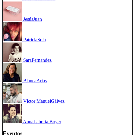
Jesús
Juan
Patricia
Sola
Sara
Fernandez
Blanca
Arias
Víctor Manuel
Gálvez
Anna
Laboria Boyer
Eventos