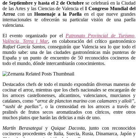
de Septiembre y hasta el 2 de Octubre
se celebrará en la Ciudad
de las Artes y las Ciencias de Valencia el
I Congreso Mundial del
Arroz
con un
Homenaje a la Paella
en el que nueve grandes
internacionales te ofrecerán su particular visión de una paella
valenciana.
El evento organizado por el
Patronato Provincial de Turismo,
València, Terra i Mar
, en colaboración del crítico gastronómico
Rafael García Santos
, conseguirán que Valencia sea lo que todo el
mundo sabe: una de las ciudades gastronómicas más punteras de
España y un punto de encuentro de 50 reconocidos cocineros de
todo el mundo, dónde intercambiarán conocimientos.
Destacados chefs de todo el mundo expondrán diversas maneras de
cocinar el arroz, mientras que los chefs nacionales se encargarán de
los arroces castellonenses, alicantinos, valencianos, murcianos y
catalanes, como
“arroz de plancton marino con calamares y alioli”
,
“sushi de paellas”
, o la cremosidad en los arroces a través de
pralinés de frutos secos aromatizados con cítricos, entre otros
muchos platos que harán las delicias a más de uno.
Martín Berasategui
y
Quique Dacosta
, junto con reconocidos
cocineros procedentes de Italia, Suecia, Rusia, Dinamarca, Japón y