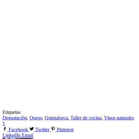
Etiquetas
Degustación
,
Queso
,
Quintaforca
,
Taller de cocina
,
Vinos naturales
1
Facebook
Twitter
Pinterest
LinkedIn
Email