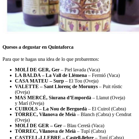
Quesos a degustar en Quintaforca
Para que te hagas una idea de lo que probaremos:
MOLÍ DE GER, Ger
– Piel lavada (Vaca)
LA BALDA – La Vall de Llémena
– Fermió (Vaca)
CASA MATEU – Surp
– El Tou (Oveja)
VALETTE – Sant Llorenç de Morunys
–
Puit rústic
(Oveja)
MAS MERCÈ, Siurana d’Empordà
– Llanut (Oveja)
y Marí (Oveja)
CUIROLS – La Nou de Berguedà
–
El Cuirol (Cabra)
TÒRREC, Vilanova de Meià
–
Blanch (Cabra) y Cendrat
(Oveja)
MOLÍ DE GER – Ger
–
Blau Ceretà (Vaca)
TÒRREC, Vilanova de Meià
–
Tupí (Cabra)
CASTELL-LLEBRE – Castell-llebre
– Tupí (Cabra)