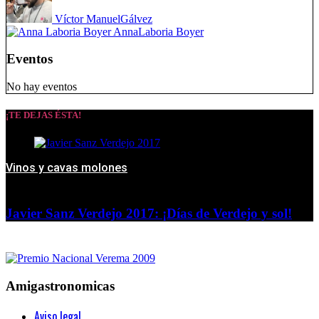
Víctor Manuel
Gálvez
Anna
Laboria Boyer
Eventos
No hay eventos
¡TE DEJAS ÉSTA!
Vinos y cavas molones
Javier Sanz Verdejo 2017: ¡Días de Verdejo y sol!
Amigastronomicas
Aviso legal