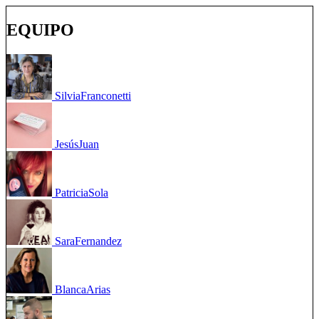
EQUIPO
Silvia
Franconetti
Jesús
Juan
Patricia
Sola
Sara
Fernandez
Blanca
Arias