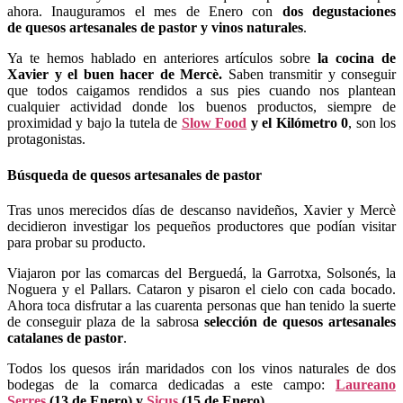
ahora. Inauguramos el mes de Enero con
dos degustaciones
de
quesos artesanales de pastor y vinos naturales
.
Ya te hemos hablado en anteriores artículos sobre
la cocina de
Xavier y el buen hacer de Mercè.
Saben transmitir y conseguir
que todos caigamos rendidos a sus pies cuando nos plantean
cualquier actividad donde los buenos productos, siempre de
proximidad y bajo la tutela de
Slow Food
y el Kilómetro 0
, son los
protagonistas.
Búsqueda de quesos artesanales de pastor
Tras unos merecidos días de descanso navideños, Xavier y Mercè
decidieron investigar los pequeños productores que podían visitar
para probar su producto.
Viajaron por las comarcas del Berguedá, la Garrotxa, Solsonés, la
Noguera y el Pallars. Cataron y pisaron el cielo con cada bocado.
Ahora toca disfrutar a las cuarenta personas que han tenido la suerte
de conseguir plaza de la sabrosa
selección de quesos artesanales
catalanes de pastor
.
Todos los quesos irán maridados con los vinos naturales de dos
bodegas de la comarca dedicadas a este campo:
Laureano
Serres
(13 de Enero) y
Sicus
(15 de Enero).