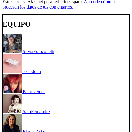
Este sitio usa Akismet para reducir el spam.
Aprende cómo se
procesan los datos de tus comentarios.
EQUIPO
Silvia
Franconetti
Jesús
Juan
Patricia
Sola
Sara
Fernandez
Blanca
Arias