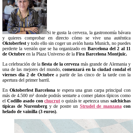
Si te gusta la cerveza, la gastronomía bávara
y quieres comprobar en directo cómo se vive una auténtica
Oktoberfest
y todo ello sin coger un avión hasta Munich, no puedes
perderte la versión que se ha organizado en
Barcelona del 2 al 11
de Octubre
en la Plaza Universo de la
Fira Barcelona Montjuïc.
La celebración de la
fiesta de la cerveza
más grande de Alemania y
una de las mejores del mundo,
comenzará en la ciudad condal el
viernes dia 2 de Octubre
a partir de las cinco de la tarde con la
apertura del primer barril.
En
Oktoberfest Barcelona
te espera una gran carpa principal con
más de 4.500 m² donde podrás sentarte a comer platos típicos como
el
Codillo asado con
chucrut
o quizás te apetezca unas
salchichas
típicas de Nuremberg
y de postre un
Strudel de manzana
con
helado de vainilla (3 euros)
.