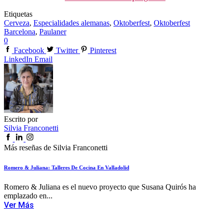
Etiquetas
Cerveza
,
Especialidades alemanas
,
Oktoberfest
,
Oktoberfest
Barcelona
,
Paulaner
0
Facebook
Twitter
Pinterest
LinkedIn
Email
Escrito por
Silvia Franconetti
Más reseñas de Silvia Franconetti
Romero & Juliana: Talleres De Cocina En Valladolid
Romero & Juliana es el nuevo proyecto que Susana Quirós ha
emplazado en...
Ver Más