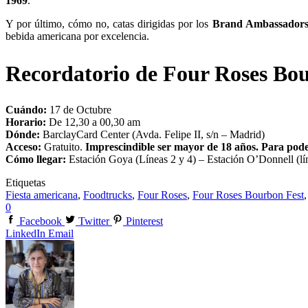
1969
.
Y por último, cómo no, catas dirigidas por los
Brand Ambassadors
bebida americana por excelencia.
Recordatorio de Four Roses Bo
Cuándo:
17 de Octubre
Horario:
De 12,30 a 00,30 am
Dónde:
BarclayCard Center (Avda. Felipe II, s/n – Madrid)
Acceso:
Gratuito.
Imprescindible ser mayor de 18 años. Para pode
Cómo llegar:
Estación Goya (Líneas 2 y 4) – Estación O’Donnell (lí
Etiquetas
Fiesta americana
,
Foodtrucks
,
Four Roses
,
Four Roses Bourbon Fest
0
Facebook
Twitter
Pinterest
LinkedIn
Email