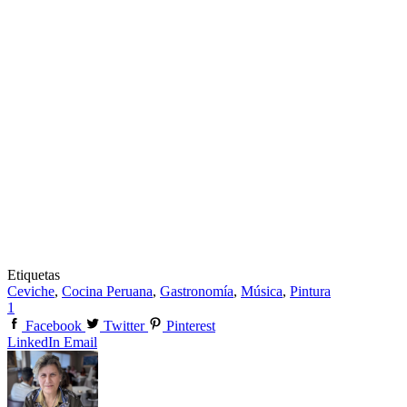
Etiquetas
Ceviche
,
Cocina Peruana
,
Gastronomía
,
Música
,
Pintura
1
Facebook
Twitter
Pinterest
LinkedIn
Email