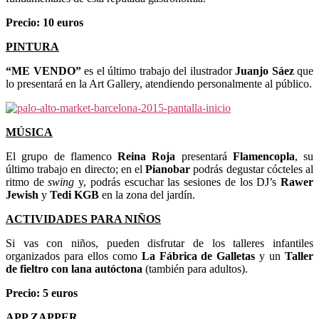
Precio: 10 euros
PINTURA
“ME VENDO”
es el último trabajo del ilustrador
Juanjo Sáez
que
lo presentará en la Art Gallery, atendiendo personalmente al público.
MÚSICA
El grupo de flamenco
Reina Roja
presentará
Flamencopla
, su
último trabajo en directo; en el
Pianobar
podrás degustar cócteles al
ritmo de
swing
y, podrás escuchar las sesiones de los DJ’s
Rawer
Jewish
y
Tedi KGB
en la zona del jardín.
ACTIVIDADES PARA NIÑOS
Si vas con niños, pueden disfrutar de los talleres infantiles
organizados para ellos como
La Fábrica de Galletas
y un
Taller
de fieltro con lana autóctona
(también para adultos).
Precio: 5 euros
APP ZAPPER