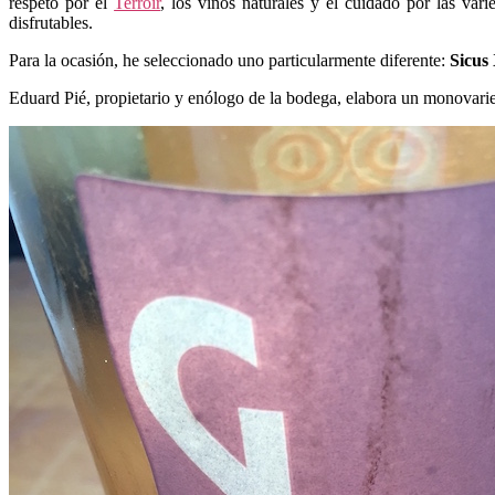
respeto por el
Terroir
, los vinos naturales y el cuidado por las va
disfrutables.
Para la ocasión, he seleccionado uno particularmente diferente:
Sicus 
Eduard Pié, propietario y enólogo de la bodega, elabora un monovarie