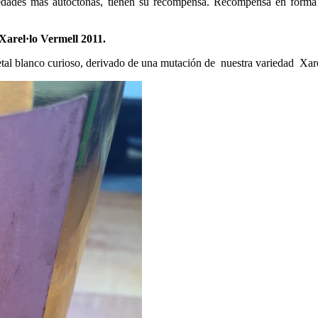
riedades más autóctonas, tienen su recompensa. Recompensa en forma 
Xarel·lo Vermell 2011.
tal blanco curioso, derivado de una mutación de nuestra variedad Xare