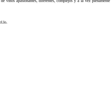
de vinos apasionantes, diferentes, complejos y a la vez plenamente
l.lo.