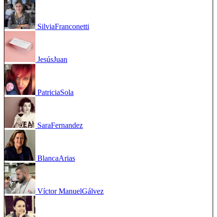
Silvia
Franconetti
Jesús
Juan
Patricia
Sola
Sara
Fernandez
Blanca
Arias
Víctor Manuel
Gálvez