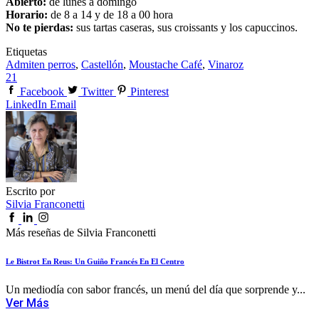
Abierto:
de lunes a domingo
Horario:
de 8 a 14 y de 18 a 00 hora
No te pierdas:
sus tartas caseras, sus croissants y los capuccinos.
Etiquetas
Admiten perros
,
Castellón
,
Moustache Café
,
Vinaroz
21
Facebook
Twitter
Pinterest
LinkedIn
Email
Escrito por
Silvia Franconetti
Más reseñas de Silvia Franconetti
Le Bistrot En Reus: Un Guiño Francés En El Centro
Un mediodía con sabor francés, un menú del día que sorprende y...
Ver Más