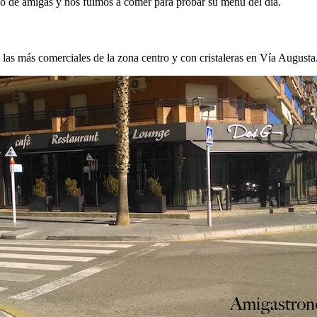
o de amigas y nos fuimos a comer para probar su menú del día.
e las más comerciales de la zona centro y con cristaleras en Vía Augusta