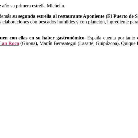
 año su primera estrella Michelín.
además
su segunda estrella al restaurante Aponiente (El Puerto de 
us elaboraciones con pescados humildes y con plancton, ingrediente pa
iguen con ellas en su haber gastronómico.
España cuenta por tanto c
 Can Roca
(Girona), Martín Berasategui (Lasarte, Guipúzcoa), Quique D