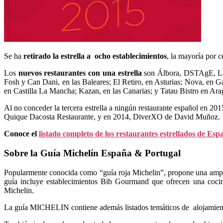
Se ha
retirado la estrella a ocho establecimientos
, la mayoría por c
Los
nuevos restaurantes con una estrella
son Álbora, DSTAgE, La 
Fosh y Can Dani, en las Baleares; El Retiro, en Asturias; Nova, en 
en Castilla La Mancha; Kazan, en las Canarias; y Tatau Bistro en Ara
Al no conceder la tercera estrella a ningún restaurante español en 2
Quique Dacosta Restaurante, y en 2014, DiverXO de David Muñoz.
Conoce el
listado completo de los restaurantes estrellados de Es
Sobre la Guía Michelín España & Portugal
Popularmente conocida como “guía roja Michelin”, propone una amplia 
guía incluye establecimientos Bib Gourmand que ofrecen una cocin
Michelin.
La guía MICHELIN contiene además listados temáticos de alojamientos