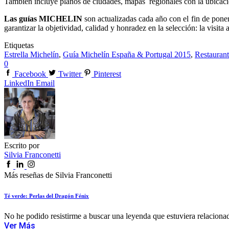
También incluye planos de ciudades, mapas regionales con la ubicació
Las guías MICHELIN
son actualizadas cada año con el fin de pone
garantizar la objetividad, calidad y honradez en la selección: la visit
Etiquetas
Estrella Michelín
,
Guía Michelín España & Portugal 2015
,
Restaurant
0
Facebook
Twitter
Pinterest
LinkedIn
Email
Escrito por
Silvia Franconetti
Más reseñas de Silvia Franconetti
Té verde: Perlas del Dragón Fénix
No he podido resistirme a buscar una leyenda que estuviera relacionad
Ver Más