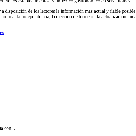
n de los establecimientos y un léxico gastronómico en seis idiomas.
r a disposición de los lectores la información más actual y fiable posi
a anónima, la independencia, la elección de lo mejor, la actualización an
es
a con...