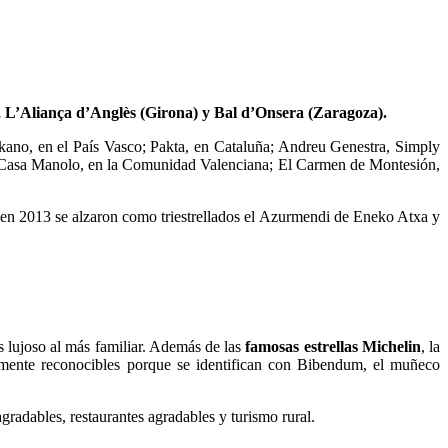
, L’Aliança d’Anglès (Girona) y Bal d’Onsera (Zaragoza).
no, en el País Vasco; Pakta, en Cataluña; Andreu Genestra, Simply
sta Casa Manolo, en la Comunidad Valenciana; El Carmen de Montesión,
e en 2013 se alzaron como triestrellados el Azurmendi de Eneko Atxa y
s lujoso al más familiar. Además de las
famosas estrellas Michelin
, la
lmente reconocibles porque se identifican con Bibendum, el muñeco
adables, restaurantes agradables y turismo rural.