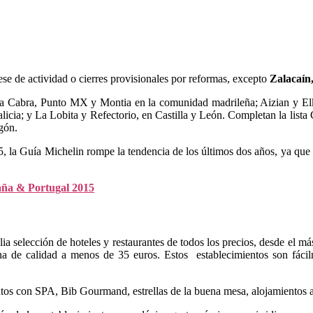
ese de actividad o cierres provisionales por reformas, excepto
Zalacaín
Cabra, Punto MX y Montia en la comunidad madrileña; Aizian y Elka
Galicia; y La Lobita y Refectorio, en Castilla y León. Completan la li
gón.
015, la Guía Michelin rompe la tendencia de los últimos dos años, ya qu
paña & Portugal 2015
selección de hoteles y restaurantes de todos los precios, desde el má
a de calidad a menos de 35 euros. Estos establecimientos son fáci
 con SPA, Bib Gourmand, estrellas de la buena mesa, alojamientos agr