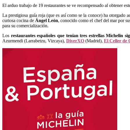
El arduo trabajo de 19 restaurantes se ve recompensado al obtener este
La prestigiosa guía roja (que es así como se la conoce) ha otorgado 
curiosa cocina de
Ángel León
, conocido como el chef del mar por s
para su comercialización.
Los
restaurantes españoles que tenían tres estrellas Michelin s
Azurmendi (Larrabetzu, Vizcaya),
DiverXO
(Madrid),
El Celler de