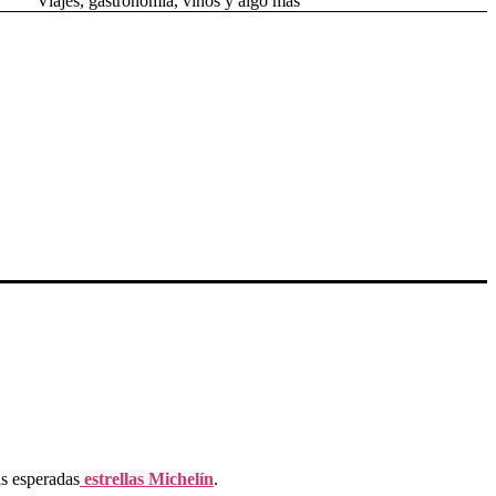
Viajes, gastronomía, vinos y algo más
as esperadas
estrellas Michelín
.