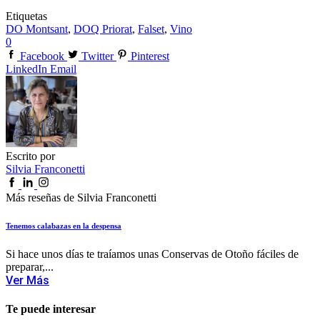
Etiquetas
DO Montsant
,
DOQ Priorat
,
Falset
,
Vino
0
Facebook
Twitter
Pinterest
LinkedIn
Email
Escrito por
Silvia Franconetti
Más reseñas de Silvia Franconetti
Tenemos calabazas en la despensa
Si hace unos días te traíamos unas Conservas de Otoño fáciles de
preparar,...
Ver Más
Te puede interesar