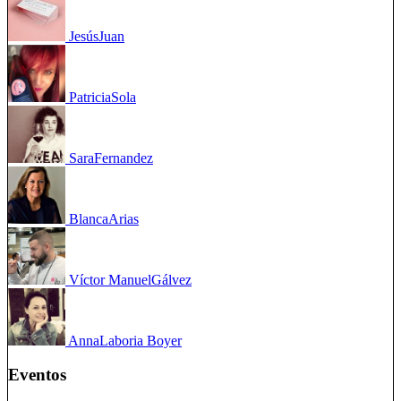
Jesús
Juan
Patricia
Sola
Sara
Fernandez
Blanca
Arias
Víctor Manuel
Gálvez
Anna
Laboria Boyer
Eventos