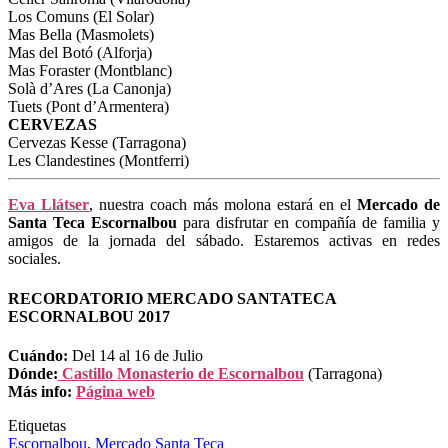
Los Comuns (El Solar)
Mas Bella (Masmolets)
Mas del Botó (Alforja)
Mas Foraster (Montblanc)
Solà d’Ares (La Canonja)
Tuets (Pont d’Armentera)
CERVEZAS
Cervezas Kesse (Tarragona)
Les Clandestines (Montferri)
Eva Llátser
, nuestra coach más molona estará en el
Mercado de
Santa Teca Escornalbou
para disfrutar en compañía de familia y
amigos de la jornada del sábado. Estaremos activas en redes
sociales.
RECORDATORIO MERCADO SANTATECA
ESCORNALBOU 2017
Cuándo:
Del 14 al 16 de Julio
Dónde:
Castillo Monasterio de Escornalbou
(Tarragona)
Más info:
Página web
Etiquetas
Escornalbou
,
Mercado Santa Teca