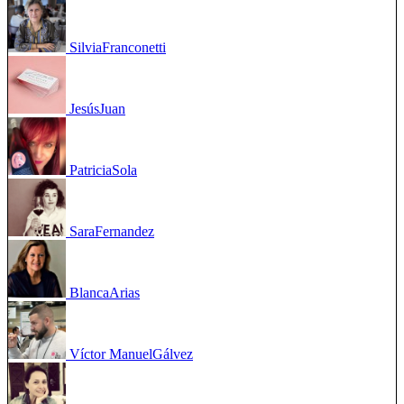
Silvia
Franconetti
Jesús
Juan
Patricia
Sola
Sara
Fernandez
Blanca
Arias
Víctor Manuel
Gálvez