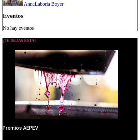
Anna
Laboria Boyer
Eventos
No hay eventos
¡TE DEJAS ÉSTA!
Premios AEPEV