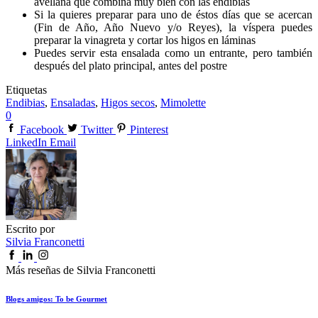
avellana que combina muy bien con las endibias
Si la quieres preparar para uno de éstos días que se acercan
(Fin de Año, Año Nuevo y/o Reyes), la víspera puedes
preparar la vinagreta y cortar los higos en láminas
Puedes servir esta ensalada como un entrante, pero también
después del plato principal, antes del postre
Etiquetas
Endibias
,
Ensaladas
,
Higos secos
,
Mimolette
0
Facebook
Twitter
Pinterest
LinkedIn
Email
Escrito por
Silvia Franconetti
Más reseñas de Silvia Franconetti
Blogs amigos: To be Gourmet