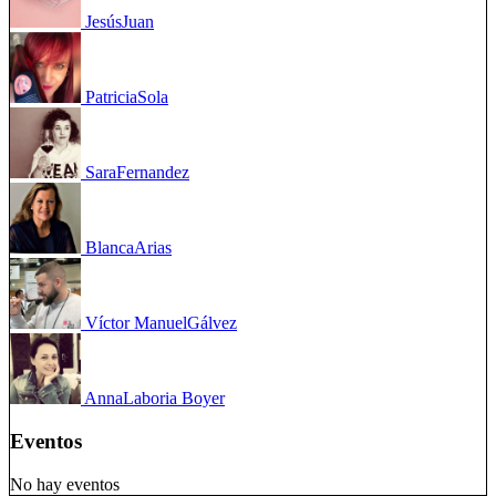
Jesús
Juan
Patricia
Sola
Sara
Fernandez
Blanca
Arias
Víctor Manuel
Gálvez
Anna
Laboria Boyer
Eventos
No hay eventos