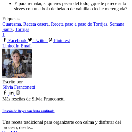
Y para rematar, si quieres pecar del todo, ¿qué te parece si lo
sirves con una bola de helado de vainilla o leche merengada?
Etiquetas
Cuaresma
,
Receta casera
,
Receta paso a paso de Torrijas
,
Semana
Santa
,
Torrijas
1
Facebook
Twitter
Pinterest
LinkedIn
Email
Escrito por
Silvia Franconetti
Más reseñas de Silvia Franconetti
Roscón de Reyes con fruta confitada
Una receta tradicional para organizarte con calma y disfrutar del
proceso, desde...