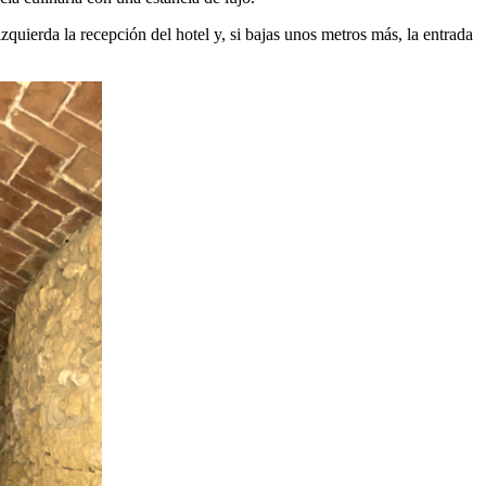
izquierda la recepción del hotel y, si bajas unos metros más, la entrada