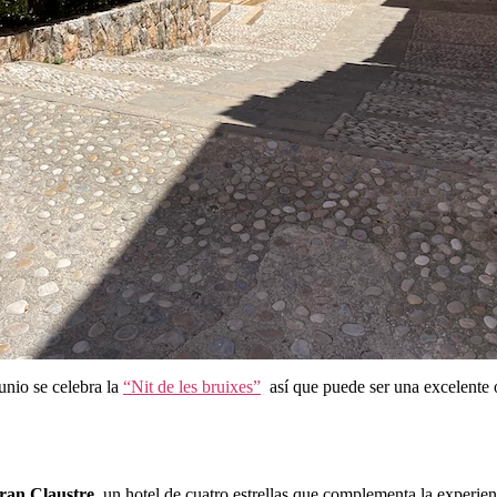
junio se celebra la
“Nit de les bruixes”
así que puede ser una excelente o
ran Claustre
, un hotel de cuatro estrellas que complementa la experien