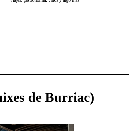
Viajes, gastronomía, vinos y algo más
ixes de Burriac)