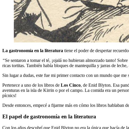
La gastronomía en la literatura
tiene el poder de despertar recuerd
“
Se sentaron a tomar el té, ¡ojalá no hubieran almorzado tanto! Sobre
ricas tortitas. También había bloques de mantequilla y jarras de lech
Sin lugar a dudas, este fue mi primer contacto con un mundo que me s
Pertenece a uno de los libros de
Los Cinco
, de Enid Blyton. Esa pand
aventuras en la isla de Kirrin o por el campo. La comida era un perso
pícnics!
Desde entonces, empecé a fijarme más en cómo los libros hablaban de
El papel de gastronomía en la literatura
Con los años descubrí que Enid Blyton no era la única que hacía de l