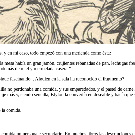
os, y en mi caso, todo empezó con una merienda como ésta:
 la mesa había un gran jamón, crujientes rebanadas de pan, lechugas fre
e, además de miel y mermelada casera.”
igue fascinando. ¿Alguien en la sala ha reconocido el fragmento?
illa no perdonaba una comida, y sus emparedados, y el pastel de carne, 
naje más y, siendo sencilla, Blyton la convertía en deseable y hacía q
 la comida.
a comida un personaje secundario. En muchos libros las descripciones c