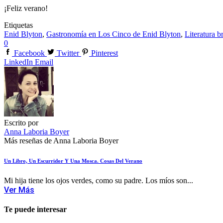
¡Feliz verano!
Etiquetas
Enid Blyton
,
Gastronomía en Los Cinco de Enid Blyton
,
Literatura b
0
Facebook
Twitter
Pinterest
LinkedIn
Email
Escrito por
Anna Laboria Boyer
Más reseñas de Anna Laboria Boyer
Un Libro, Un Escurridor Y Una Mosca. Cosas Del Verano
Mi hija tiene los ojos verdes, como su padre. Los míos son...
Ver Más
Te puede interesar