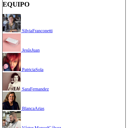
EQUIPO
Silvia
Franconetti
Jesús
Juan
Patricia
Sola
Sara
Fernandez
Blanca
Arias
Víctor Manuel
Gálvez