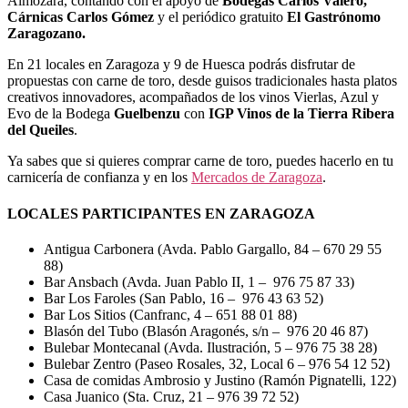
Almozara, contando con el apoyo de
Bodegas Carlos Valero,
Cárnicas Carlos Gómez
y el periódico gratuito
El Gastrónomo
Zaragozano.
En 21 locales en Zaragoza y 9 de Huesca podrás disfrutar de
propuestas con carne de toro, desde guisos tradicionales hasta platos
creativos innovadores, acompañados de los vinos Vierlas, Azul y
Evo de la Bodega
Guelbenzu
con
IGP Vinos de la Tierra Ribera
del Queiles
.
Ya sabes que si quieres comprar carne de toro, puedes hacerlo en tu
carnicería de confianza y en los
Mercados de Zaragoza
.
LOCALES PARTICIPANTES EN ZARAGOZA
Antigua Carbonera (Avda. Pablo Gargallo, 84 – 670 29 55
88)
Bar Ansbach (Avda. Juan Pablo II, 1 – 976 75 87 33)
Bar Los Faroles (San Pablo, 16 – 976 43 63 52)
Bar Los Sitios (Canfranc, 4 – 651 88 01 88)
Blasón del Tubo (Blasón Aragonés, s/n – 976 20 46 87)
Bulebar Montecanal (Avda. Ilustración, 5 – 976 75 38 28)
Bulebar Zentro (Paseo Rosales, 32, Local 6 – 976 54 12 52)
Casa de comidas Ambrosio y Justino (Ramón Pignatelli, 122)
Casa Juanico (Sta. Cruz, 21 – 976 39 72 52)