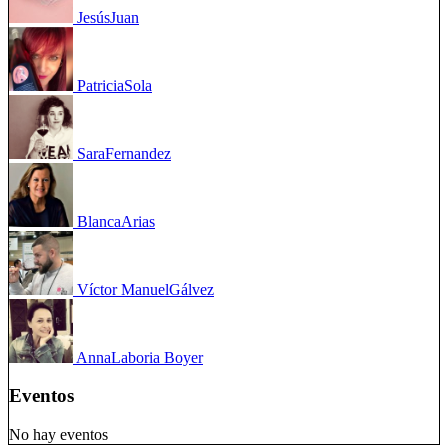
Jesús
Juan
Patricia
Sola
Sara
Fernandez
Blanca
Arias
Víctor Manuel
Gálvez
Anna
Laboria Boyer
Eventos
No hay eventos