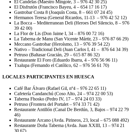
El Candelas (Maestro Mingote, 3 – 976 42 30 25)
El Disfrutón (Francisco Bayeu, 4 – 654 17 16 17)
Gastrobar Costa 8 (Joaquín Costa, 8 – 661 07 24 45)
Hermanos Teresa (General Ricardos, 11-13 – 976 42 52 12)
La Bocca – Mediterranean Deli (Heroes Del Silencio, 8 – 976
39 42 00)
La Flor de Lis (Don Jaime I, 34 – 876 00 72 16)
La Taberna de Manu (San Vicente Mártir, 23 – 976 87 66 29)
Meccano Gastrobar (Heroísmo, 13 – 976 39 54 22)
Nativo – Tradicional Deli (Juan Carlos I, 41 – 876 64 34 39)
Petruso (Baltasar Gracián, 29 – 615 87 86 32)
Restaurante El Foro (Eduardo Ibarra, 4 – 976 56 96 11)
Txalupa (Fernando el Católico, 62 – 976 56 61 70)
LOCALES PARTICIPANTES EN HUESCA
Café Bar Álvaro (Rafael Gil, nº4 – 976 22 65 11)
Cafetería Candanchú (Coso Alto, 24 – 974 22 00 53)
Taberna Fhosko (Pedro IV, 17 – 974 24 03 33)
Petruso (Frontera del Portalet – 974 33 71 42)
Restaurante Antillón (Canal De Berdún, 3, Bajos – 974 22 79
46)
Restaurante Arcano (Avda. Pirineos, 23, local – 675 088 492)
Restaurante Doña Taberna (Avda. Juan XXIII, 13 – 974 21
30 67)