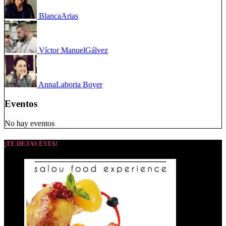
Blanca
Arias
Víctor Manuel
Gálvez
Anna
Laboria Boyer
Eventos
No hay eventos
¡TE DEJAS ÉSTA!