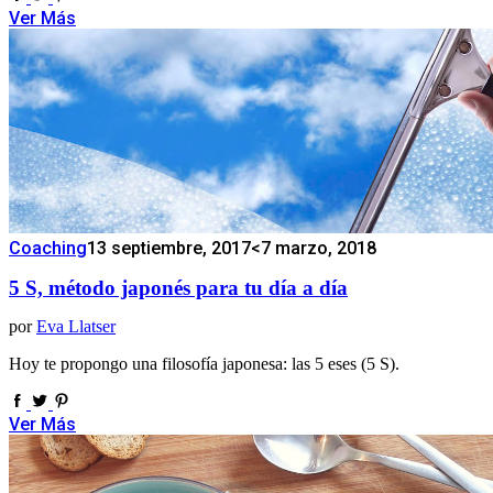
Ver Más
Coaching
13 septiembre, 2017
<7 marzo, 2018
5 S, método japonés para tu día a día
por
Eva Llatser
Hoy te propongo una filosofía japonesa: las 5 eses (5 S).
Ver Más