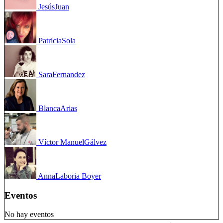
Jesús
Juan
Patricia
Sola
Sara
Fernandez
Blanca
Arias
Víctor Manuel
Gálvez
Anna
Laboria Boyer
Eventos
No hay eventos