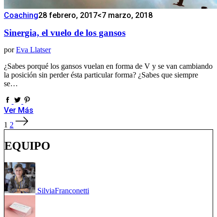
Coaching
28 febrero, 2017
<7 marzo, 2018
Sinergia, el vuelo de los gansos
por
Eva Llatser
¿Sabes porqué los gansos vuelan en forma de V y se van cambiando
la posición sin perder ésta particular forma? ¿Sabes que siempre
se…
Ver Más
Paginación
1
2
de
entradas
EQUIPO
Silvia
Franconetti