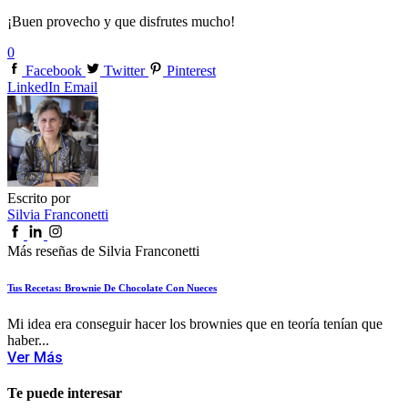
¡Buen provecho y que disfrutes mucho!
0
Facebook
Twitter
Pinterest
LinkedIn
Email
Escrito por
Silvia Franconetti
Más reseñas de Silvia Franconetti
Tus Recetas: Brownie De Chocolate Con Nueces
Mi idea era conseguir hacer los brownies que en teoría tenían que
haber...
Ver Más
Te puede interesar