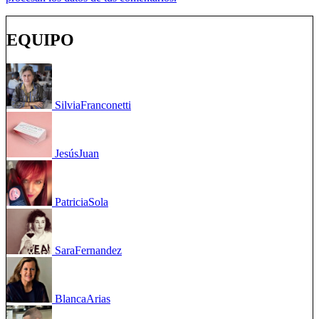
EQUIPO
Silvia
Franconetti
Jesús
Juan
Patricia
Sola
Sara
Fernandez
Blanca
Arias