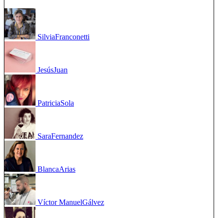
Silvia
Franconetti
Jesús
Juan
Patricia
Sola
Sara
Fernandez
Blanca
Arias
Víctor Manuel
Gálvez