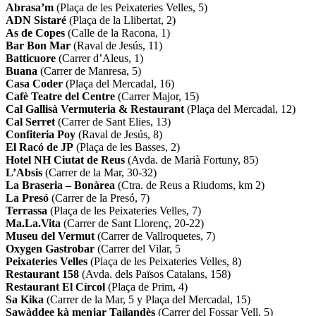
Abrasa’m
(Plaça de les Peixateries Velles, 5)
ADN Sistaré
(Plaça de la Llibertat, 2)
As de Copes
(Calle de la Racona, 1)
Bar Bon Mar
(Raval de Jesús, 11)
Batticuore
(Carrer d’Aleus, 1)
Buana
(Carrer de Manresa, 5)
Casa Coder
(Plaça del Mercadal, 16)
Cafè Teatre del Centre
(Carrer Major, 15)
Cal Gallisà Vermuteria & Restaurant
(Plaça del Mercadal, 12)
Cal Serret
(Carrer de Sant Elies, 13)
Confiteria Poy
(Raval de Jesús, 8)
El Racó de JP
(Plaça de les Basses, 2)
Hotel NH Ciutat de Reus
(Avda. de Marià Fortuny, 85)
L’Absis
(Carrer de la Mar, 30-32)
La Braseria – Bonàrea
(Ctra. de Reus a Riudoms, km 2)
La Presó
(Carrer de la Presó, 7)
Terrassa
(Plaça de les Peixateries Velles, 7)
Ma.La.Vita
(Carrer de Sant Llorenç, 20-22)
Museu del Vermut
(Carrer de Vallroquetes, 7)
Oxygen Gastrobar
(Carrer del Vilar, 5
Peixateries Velles
(Plaça de les Peixateries Velles, 8)
Restaurant 158
(Avda. dels Països Catalans, 158)
Restaurant El Círcol
(Plaça de Prim, 4)
Sa Kika
(Carrer de la Mar, 5 y Plaça del Mercadal, 15)
Sawàddee kà menjar Tailandès
(Carrer del Fossar Vell, 5)