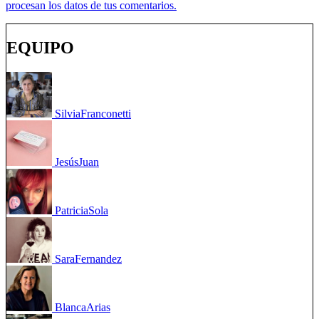
procesan los datos de tus comentarios.
EQUIPO
Silvia
Franconetti
Jesús
Juan
Patricia
Sola
Sara
Fernandez
Blanca
Arias