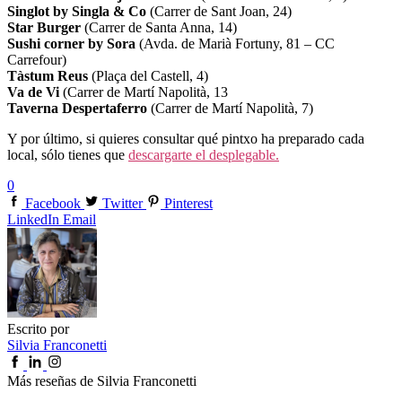
Singlot by Singla & Co
(Carrer de Sant Joan, 24)
Star Burger
(Carrer de Santa Anna, 14)
Sushi corner by Sora
(Avda. de Marià Fortuny, 81 – CC
Carrefour)
Tàstum Reus
(Plaça del Castell, 4)
Va de Vi
(Carrer de Martí Napolità, 13
Taverna Despertaferro
(Carrer de Martí Napolità, 7)
Y por último, si quieres consultar qué pintxo ha preparado cada
local, sólo tienes que
descargarte el desplegable.
0
Facebook
Twitter
Pinterest
LinkedIn
Email
Escrito por
Silvia Franconetti
Más reseñas de Silvia Franconetti