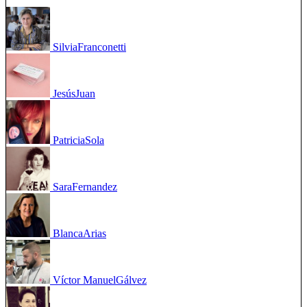
Silvia
Franconetti
Jesús
Juan
Patricia
Sola
Sara
Fernandez
Blanca
Arias
Víctor Manuel
Gálvez