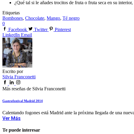
¿Qué tal si le añades trocitos de fruta o fruta seca en su interior,
Etiquetas
Bombones
,
Chocolate
,
Mango
,
Té negro
0
Facebook
Twitter
Pinterest
LinkedIn
Email
Escrito por
Silvia Franconetti
Más reseñas de Silvia Franconetti
Gastrofestival Madrid 2014
Calentando fogones está Madrid ante la próxima llegada de una nueva 
Ver Más
Te puede interesar