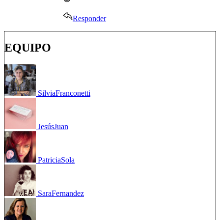
Responder
EQUIPO
Silvia
Franconetti
Jesús
Juan
Patricia
Sola
Sara
Fernandez