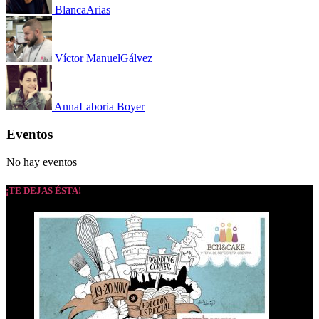
Blanca
Arias
Víctor Manuel
Gálvez
Anna
Laboria Boyer
Eventos
No hay eventos
¡TE DEJAS ÉSTA!