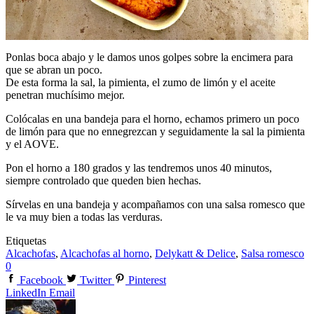
Ponlas boca abajo y le damos unos golpes sobre la encimera para
que se abran un poco.
De esta forma la sal, la pimienta, el zumo de limón y el aceite
penetran muchísimo mejor.
Colócalas en una bandeja para el horno, echamos primero un poco
de limón para que no ennegrezcan y seguidamente la sal la pimienta
y el AOVE.
Pon el horno a 180 grados y las tendremos unos 40 minutos,
siempre controlado que queden bien hechas.
Sírvelas en una bandeja y acompañamos con una salsa romesco que
le va muy bien a todas las verduras.
Etiquetas
Alcachofas
,
Alcachofas al horno
,
Delykatt & Delice
,
Salsa romesco
0
Facebook
Twitter
Pinterest
LinkedIn
Email