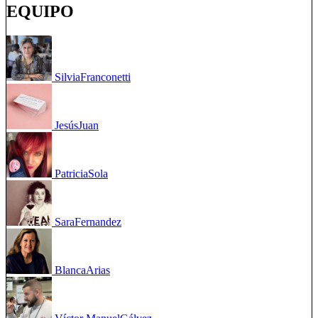
EQUIPO
Silvia
Franconetti
Jesús
Juan
Patricia
Sola
Sara
Fernandez
Blanca
Arias