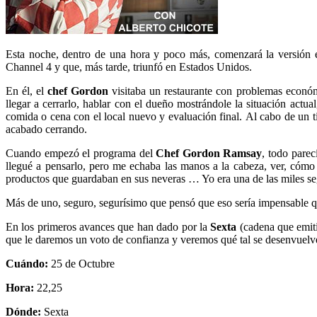
Esta noche, dentro de una hora y poco más, comenzará la versión
Channel 4 y que, más tarde, triunfó en Estados Unidos.
En él, el
chef Gordon
visitaba un restaurante con problemas económi
llegar a cerrarlo, hablar con el dueño mostrándole la situación actua
comida o cena con el local nuevo y evaluación final. Al cabo de un t
acabado cerrando.
Cuando empezó el programa del
Chef Gordon Ramsay
, todo parec
llegué a pensarlo, pero me echaba las manos a la cabeza, ver, cómo e
productos que guardaban en sus neveras … Yo era una de las miles se
Más de uno, seguro, segurísimo que pensó que eso sería impensable 
En los primeros avances que han dado por la
Sexta
(cadena que emiti
que le daremos un voto de confianza y veremos qué tal se desenvuelv
Cuándo:
25 de Octubre
Hora:
22,25
Dónde:
Sexta