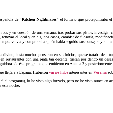
 española de
“Kitchen Nightmares”
el formato que protagonizaba el
cos y en cuestión de una semana, tras probar sus platos, investigar c
l, renovar el local y en algunos casos, cambiar de filosofía, modifica
iempo, volvía y comprobaba quién había seguido sus consejos y le iba b
ía divino, hasta muchos pensaron en sus inicios, que se trataba de act
n restaurantes con una pinta tan decente, fueran por dentro un desast
guidoras de éste programa que emitieron en Antena 3 y posteriormente 
que llegara a España. Hubieron
varios hilos
interesantes en
Verema
sob
rá el programa), lo he visto algo forzado, pero no he visto nunca en a
e esta noche.