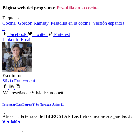
Página web del programa:
Pesadilla en la cocina
Etiquetas
Cocina
,
Gordon Ramsay
,
Pesadilla en la cocina
,
Versión española
5
Facebook
Twitter
Pinterest
LinkedIn
Email
Escrito por
Silvia Franconetti
Más reseñas de Silvia Franconetti
Iberostar Las Letras Y Su Terraza Ático 11
Ático 11, la terraza de IBEROSTAR Las Letras, reabre sus puertas dis
Ver Más