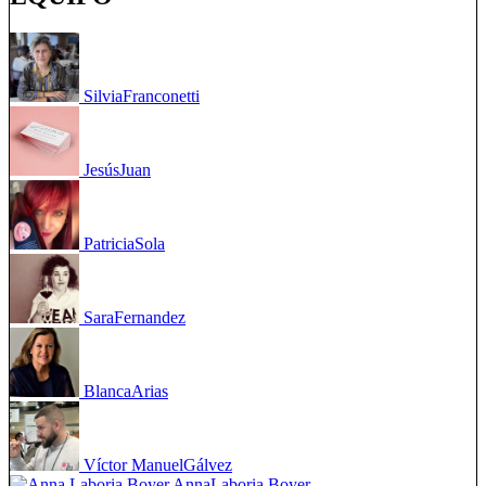
Silvia
Franconetti
Jesús
Juan
Patricia
Sola
Sara
Fernandez
Blanca
Arias
Víctor Manuel
Gálvez
Anna
Laboria Boyer