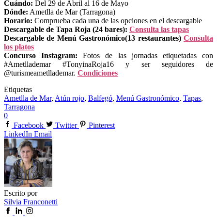
Cuándo:
Del 29 de Abril al 16 de Mayo
Dónde:
Ametlla de Mar (Tarragona)
Horario:
Comprueba cada una de las opciones en el descargable
Descargable de Tapa Roja (24 bares):
Consulta las tapas
Descargable de Menú Gastronómico(13 restaurantes)
Consulta
los platos
Concurso Instagram:
Fotos de las jornadas etiquetadas con
#Ametllademar #TonyinaRoja16 y ser seguidores de
@turismeametllademar.
Condiciones
Etiquetas
Ametlla de Mar
,
Atún rojo
,
Balfegó
,
Menú Gastronómico
,
Tapas
,
Tarragona
0
Facebook
Twitter
Pinterest
LinkedIn
Email
Escrito por
Silvia Franconetti