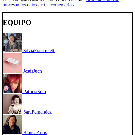
procesan los datos de tus comentarios.
EQUIPO
Silvia
Franconetti
Jesús
Juan
Patricia
Sola
Sara
Fernandez
Blanca
Arias