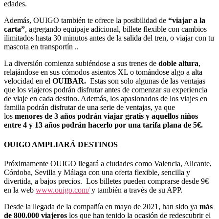
edades.
Además, OUIGO también te ofrece la posibilidad de
“viajar a la
carta”
, agregando equipaje adicional, billete flexible con cambios
ilimitados hasta 30 minutos antes de la salida del tren, o viajar con tu
mascota en transportín ..
La diversión comienza subiéndose a sus trenes de
doble altura
,
relajándose en sus cómodos asientos XL o tomándose algo a alta
velocidad en el
OUIBAR.
Estas son solo algunas de las ventajas
que los viajeros podrán disfrutar antes de comenzar su experiencia
de viaje en cada destino. Además, los apasionados de los viajes en
familia podrán disfrutar de una serie de ventajas, ya que
los
menores de 3 años podrán viajar gratis y aquellos niños
entre 4 y 13 años podrán hacerlo por una tarifa plana de 5€.
OUIGO AMPLIARÁ DESTINOS
Próximamente OUIGO llegará a ciudades como Valencia, Alicante,
Córdoba, Sevilla y Málaga con una oferta flexible, sencilla y
divertida, a bajos precios.
Los billetes pueden comprarse desde 9€
en la web
www.ouigo.com/
y también a través de su APP.
Desde la llegada de la compañía en mayo de 2021, han sido ya
más
de 800.000 viajeros
los que han tenido la ocasión de redescubrir el