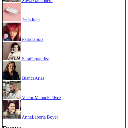
Silvia
Franconetti
Jesús
Juan
Patricia
Sola
Sara
Fernandez
Blanca
Arias
Víctor Manuel
Gálvez
Anna
Laboria Boyer