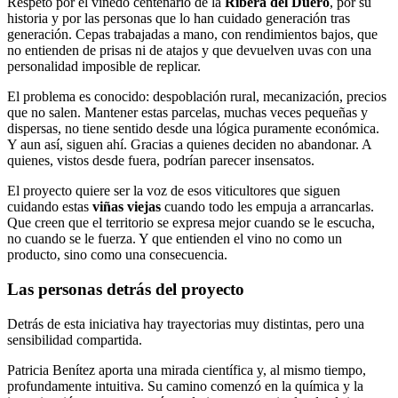
Respeto por el viñedo centenario de la
Ribera del Duero
, por su
historia y por las personas que lo han cuidado generación tras
generación. Cepas trabajadas a mano, con rendimientos bajos, que
no entienden de prisas ni de atajos y que devuelven uvas con una
personalidad imposible de replicar.
El problema es conocido: despoblación rural, mecanización, precios
que no salen. Mantener estas parcelas, muchas veces pequeñas y
dispersas, no tiene sentido desde una lógica puramente económica.
Y aun así, siguen ahí. Gracias a quienes deciden no abandonar. A
quienes, vistos desde fuera, podrían parecer insensatos.
El proyecto quiere ser la voz de esos viticultores que siguen
cuidando estas
viñas viejas
cuando todo les empuja a arrancarlas.
Que creen que el territorio se expresa mejor cuando se le escucha,
no cuando se le fuerza. Y que entienden el vino no como un
producto, sino como una consecuencia.
Las personas detrás del proyecto
Detrás de esta iniciativa hay trayectorias muy distintas, pero una
sensibilidad compartida.
Patricia Benítez aporta una mirada científica y, al mismo tiempo,
profundamente intuitiva. Su camino comenzó en la química y la