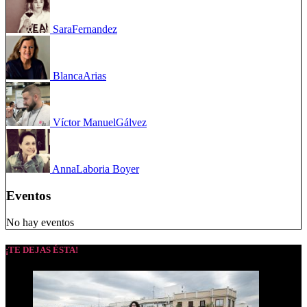
Sara
Fernandez
Blanca
Arias
Víctor Manuel
Gálvez
Anna
Laboria Boyer
Eventos
No hay eventos
¡TE DEJAS ÉSTA!