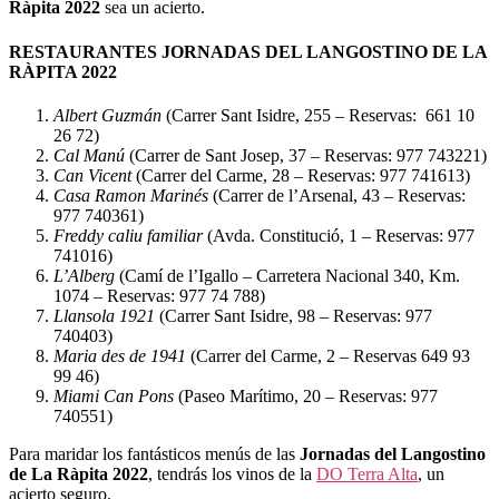
Ràpita 2022
sea un acierto.
RESTAURANTES JORNADAS DEL LANGOSTINO DE LA
RÀPITA 2022
Albert Guzmán
(Carrer Sant Isidre, 255 – Reservas:
661 10
26 72)
Cal Manú
(Carrer de Sant Josep, 37 – Reservas: 977 743221)
Can Vicent
(Carrer del Carme, 28 – Reservas: 977 741613)
Casa Ramon Marinés
(Carrer de l’Arsenal, 43 – Reservas:
977 740361)
Freddy caliu familiar
(Avda. Constitució, 1 – Reservas: 977
741016)
L’Alberg
(Camí de l’Igallo – Carretera Nacional 340, Km.
1074 – Reservas: 977 74 788)
Llansola 1921
(Carrer Sant Isidre, 98 – Reservas: 977
740403)
Maria des de 1941
(Carrer del Carme, 2 – Reservas 649 93
99 46)
Miami Can Pons
(Paseo Marítimo, 20 – Reservas: 977
740551)
Para maridar los fantásticos menús de las
Jornadas del Langostino
de La Ràpita 2022
, tendrás los vinos de la
DO Terra Alta
, un
acierto seguro.