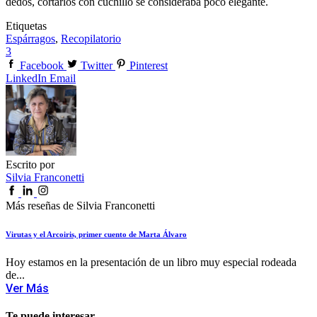
dedos, cortarlos con cuchillo se consideraba poco elegante.
Etiquetas
Espárragos
,
Recopilatorio
3
Facebook
Twitter
Pinterest
LinkedIn
Email
Escrito por
Silvia Franconetti
Más reseñas de Silvia Franconetti
Virutas y el Arcoiris, primer cuento de Marta Álvaro
Hoy estamos en la presentación de un libro muy especial rodeada
de...
Ver Más
Te puede interesar