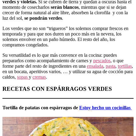
verdes y violetas.
Si se cubren de tierra y quedan a oscuras hasta el
momento de cosecharlos
serán blancos
, mientras que si se dejan
crecer de forma natural al aire libre, absorben la clorofila y con la
luz del sol,
se pondrán verdes
.
Los verdes que no son “trigueros” los solemos comprar frescos en
temporada y para que nos duren un poco más en la nevera, los
solemos envolver en un paño húmedo. El resto del año, los
compramos congelados.
Su versatilidad es lo que más convence en la cocina: puedes
prepararlos como acompañamiento de carnes y
pescados
, o que
forme parte del resto de ingredientes en una
ensalada
,
pasta
,
tortillas
,
en un bocata, aperitivos varios, … y utilizar su agua de cocción para
caldos,
sopas
y
cremas
.
RECETAS CON ESPÁRRAGOS VERDES
Tortilla de patatas con espárragos de
Estoy hecho un cocinillas