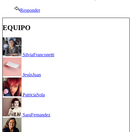
Responder
EQUIPO
Silvia
Franconetti
Jesús
Juan
Patricia
Sola
Sara
Fernandez