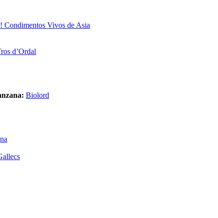
! Condimentos Vivos de Asia
Tros d’Ordal
anzana:
Biolord
ana
allecs