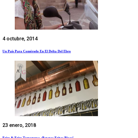
4 octubre, 2014
Un País Para Comérselo En El Delta Del Ebro
23 enero, 2018
Fries & Fries Tarragona: ¡Patatas Fritas Ricas!