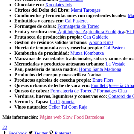
Chocolate eco:
Xocolates Ivis
Cítricos del Delta del Ebro:
Mami Taronges
Condimentos y fermentaciones con ingredientes locales:
Ma
Embutidos y carnes eco:
Cal Fusteret
Formatges de cabra:
Formatgeria de Torrec
Fruta y verdura eco:
Àpit Integral Agricultura Ecològica
//
El 
Fruta seca de producción propia:
Can Galderic
Gestión de residuos sólidos urbanos:
Abono Km0
Huerta de temporada eco y cosecha propia:
Cal Pastera
Kombucha de proximidad:
Mutxa Kombutxa
Manzanas de variedades tradicionales, sidra y zumos de m
Mermeladas y productos artesanos urbanos:
La Vestale
Pan, pastelería de masa madre:
Horno Santa Madrona
Productos del cuerpo y mascarillas:
Narinan
Productos apícolas de cosecha propia:
Entre Flors
Quesos urbanos de leche de vaca eco:
Pinullet Quesería Urb
Quesos de cabra:
Formatgeria de Torrec
//
Formatges Clua
Verduras, huevos, legumbres y conservas eco:
Consorci de G
Vermut y Tapas:
La Cigroneta
Vinos naturales:
Celler Tal Com Raja
Más información:
Página web Slow Food Barcelona
22
Facebook
Twitter
Pinterest