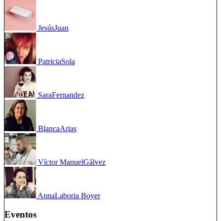
Jesús
Juan
Patricia
Sola
Sara
Fernandez
Blanca
Arias
Víctor Manuel
Gálvez
Anna
Laboria Boyer
Eventos