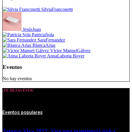
Silvia
Franconetti
Jesús
Juan
Patricia
Sola
Sara
Fernandez
Blanca
Arias
Víctor Manuel
Gálvez
Anna
Laboria Boyer
Eventos
No hay eventos
¡TE DEJAS ÉSTA!
Eventos populares
Tarraco Viva 2015: Vive una experiencia única